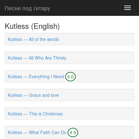
Песни под гитару
Toggl
navig
Kutless (English)
Kutless — All of the words
Kutless — All Who Are Thirsty
Kutless — Everything I Need
5.0
Kutless — Grace and love
Kutless — This is Christmas
Kutless — What Faith Can Do
4.9