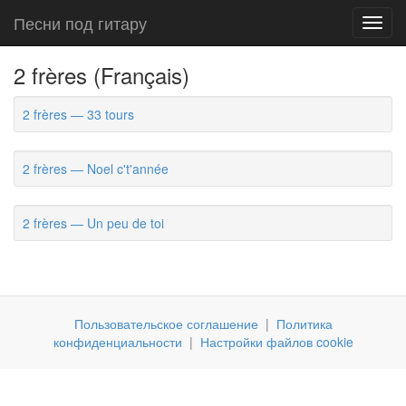
Песни под гитару
Toggl
navig
2 frères (Français)
2 frères — 33 tours
2 frères — Noel c't'année
2 frères — Un peu de toi
Пользовательское соглашение
|
Политика
конфиденциальности
|
Настройки файлов cookie