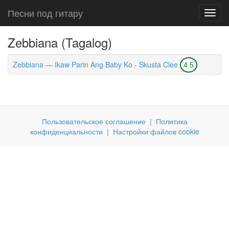
Песни под гитару
Toggl
navig
Zebbiana (Tagalog)
Zebbiana — Ikaw Parin Ang Baby Ko - Skusta Clee
4.5
Пользовательское соглашение
|
Политика
конфиденциальности
|
Настройки файлов cookie