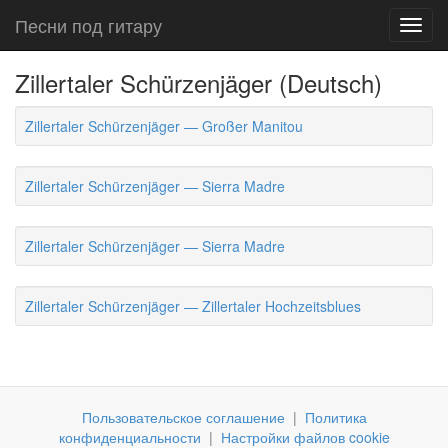
Песни под гитару
Toggl
navig
Zillertaler Schürzenjäger (Deutsch)
Zillertaler Schürzenjäger — Großer Manitou
Zillertaler Schürzenjäger — Sierra Madre
Zillertaler Schürzenjäger — Sierra Madre
Zillertaler Schürzenjäger — Zillertaler Hochzeitsblues
Пользовательское соглашение
|
Политика
конфиденциальности
|
Настройки файлов cookie