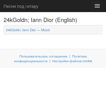
Песни под гитару
Toggl
navig
24kGoldn; Iann Dior (English)
24kGoldn; Iann Dior — Mood
Пользовательское соглашение
|
Политика
конфиденциальности
|
Настройки файлов cookie