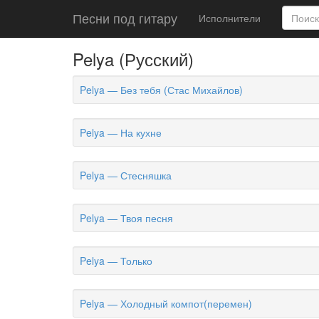
Песни под гитару
Исполнители
Pelya (Русский)
Pelya — Без тебя (Стас Михайлов)
Pelya — На кухне
Pelya — Стесняшка
Pelya — Твоя песня
Pelya — Только
Pelya — Холодный компот(перемен)