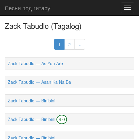
Песни под гитару
Toggl
navig
Zack Tabudlo (Tagalog)
1
2
»
Zack Tabudlo — As You Are
Zack Tabudlo — Asan Ka Na Ba
Zack Tabudlo — Binibini
Zack Tabudlo — Binibini
4.0
Zack Tabudlo — Binibini