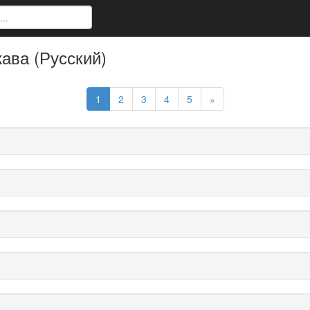
ава (Русский)
1
2
3
4
5
»