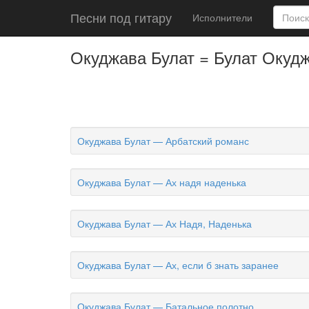
Песни под гитару
Исполнители
Окуджава Булат = Булат Окудж
Окуджава Булат — Арбатский романс
Окуджава Булат — Ах надя наденька
Окуджава Булат — Ах Надя, Наденька
Окуджава Булат — Ах, если б знать заранее
Окуджава Булат — Батальное полотно