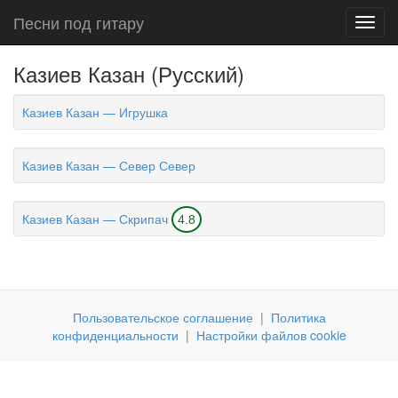
Песни под гитару
Toggl
navig
Казиев Казан (Русский)
Казиев Казан — Игрушка
Казиев Казан — Север Север
Казиев Казан — Скрипач
4.8
Пользовательское соглашение
|
Политика
конфиденциальности
|
Настройки файлов cookie