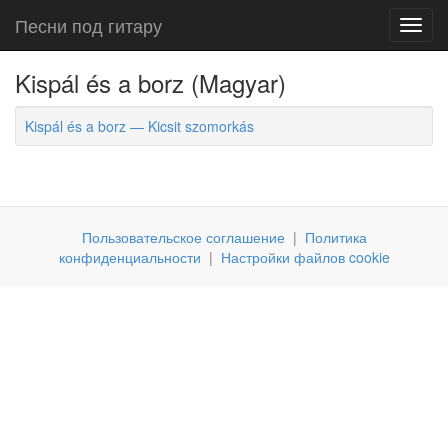
Песни под гитару
Toggl
navig
Kispál és a borz (Magyar)
Kispál és a borz — Kicsit szomorkás
Пользовательское соглашение
|
Политика
конфиденциальности
|
Настройки файлов cookie