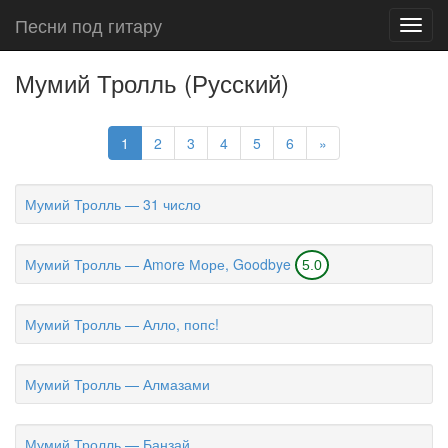
Песни под гитару
Toggl
navig
Мумий Тролль (Русский)
1
2
3
4
5
6
»
Мумий Тролль — 31 число
Мумий Тролль — Amore Море, Goodbye
5.0
Мумий Тролль — Алло, попс!
Мумий Тролль — Алмазами
Мумий Тролль — Банзай