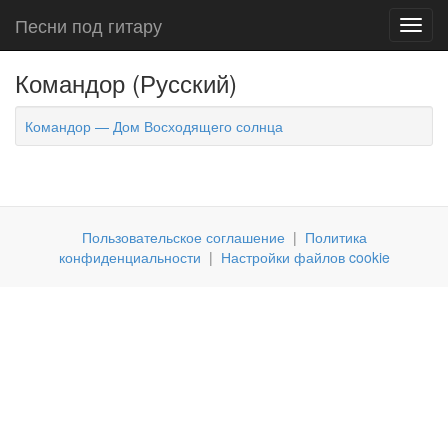
Песни под гитару
Toggl
navig
Командор (Русский)
Командор — Дом Восходящего солнца
Пользовательское соглашение
|
Политика
конфиденциальности
|
Настройки файлов cookie