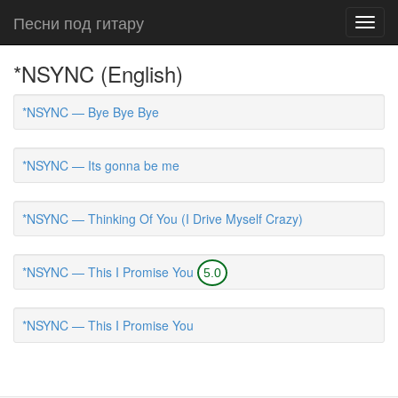
Песни под гитару
Toggl
navig
*NSYNC (English)
*NSYNC — Bye Bye Bye
*NSYNC — Its gonna be me
*NSYNC — Thinking Of You (I Drive Myself Crazy)
*NSYNC — This I Promise You
5.0
*NSYNC — This I Promise You