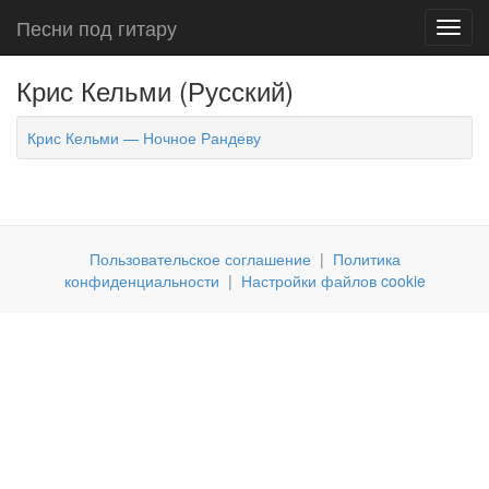
Песни под гитару
Toggl
navig
Крис Кельми (Русский)
Крис Кельми — Ночное Рандеву
Пользовательское соглашение
|
Политика
конфиденциальности
|
Настройки файлов cookie