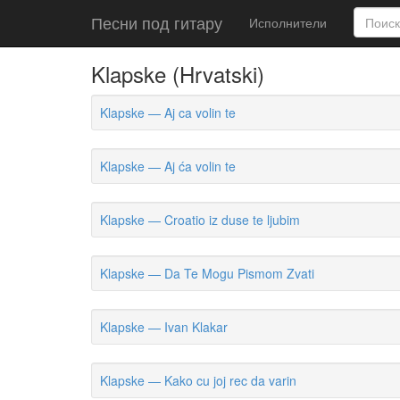
Песни под гитару
Исполнители
Klapske (Hrvatski)
Klapske — Aj ca volin te
Klapske — Aj ća volin te
Klapske — Croatio iz duse te ljubim
Klapske — Da Te Mogu Pismom Zvati
Klapske — Ivan Klakar
Klapske — Kako cu joj rec da varin