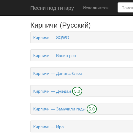
Песни под гитару
Исполнители
Кирпичи (Русский)
Кирпичи — SQWO
Кирпичи — Васин рэп
Кирпичи — Данила-блюз
Кирпичи — Джедаи
5.0
Кирпичи — Замучили гады
5.0
Кирпичи — Ира