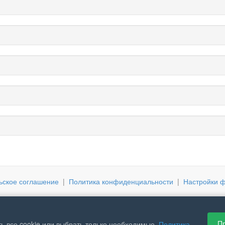
ьское соглашение
|
Политика конфиденциальности
|
Настройки ф
Пр
ь все cookie или выбрать только необходимые.
Политика