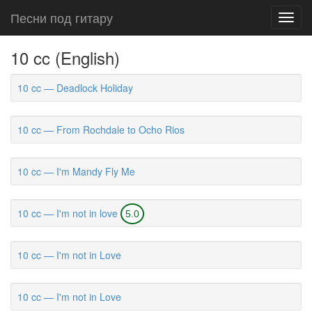
Песни под гитару
Toggl
navig
10 cc (English)
10 cc — Deadlock Holiday
10 cc — From Rochdale to Ocho Rios
10 cc — I'm Mandy Fly Me
10 cc — I'm not in love
5.0
10 cc — I'm not in Love
10 cc — I'm not in Love