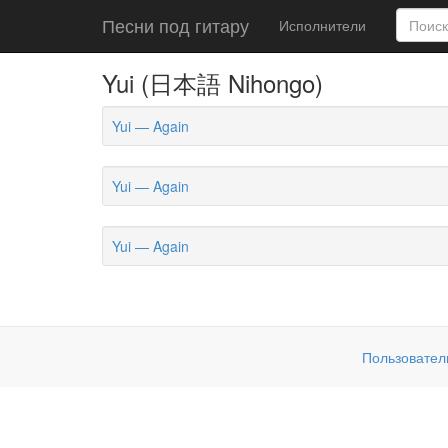
Песни под гитару
Исполнители
Yui (日本語 Nihongo)
Yui — Again
Yui — Again
Yui — Again
Пользовател