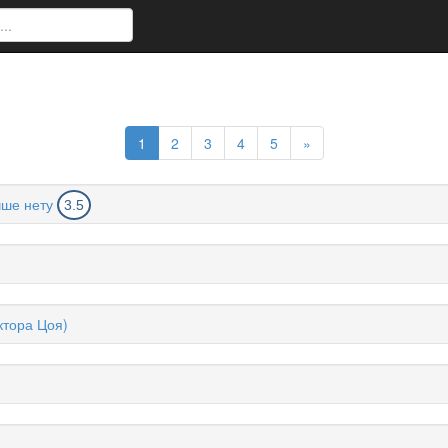
1
2
3
4
5
»
чше нету
3.5
ктора Цоя)