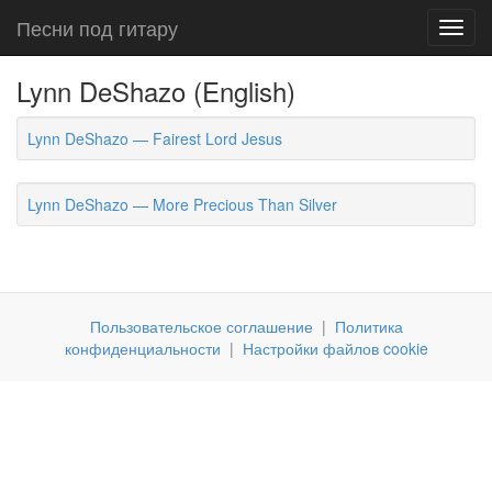
Песни под гитару
Toggl
navig
Lynn DeShazo (English)
Lynn DeShazo — Fairest Lord Jesus
Lynn DeShazo — More Precious Than Silver
Пользовательское соглашение
|
Политика
конфиденциальности
|
Настройки файлов cookie