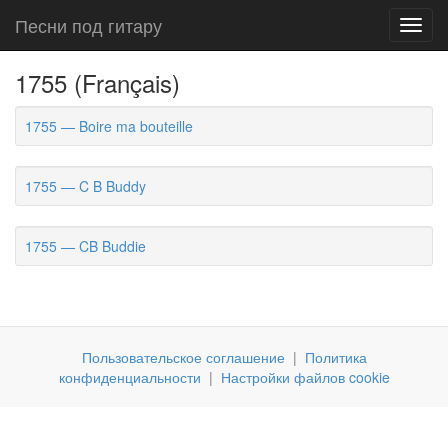
Песни под гитару
Toggl
navig
1755 (Français)
1755 — Boire ma bouteille
1755 — C B Buddy
1755 — CB Buddie
Пользовательское соглашение
|
Политика
конфиденциальности
|
Настройки файлов cookie