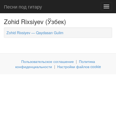
Песни под гитару
Toggl
navig
Zohid Rixsiyev (Ўзбек)
Zohid Rixsiyev — Qaydasan Gulim
Пользовательское соглашение
|
Политика
конфиденциальности
|
Настройки файлов cookie