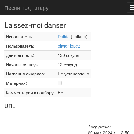
Песни под гитару
Laissez-moi danser
Исполнитель:
Dalida
(Italiano)
Пользователь:
olivier lopez
Длительность:
130 секунд
Начальная пауза:
12 секунд
Названия аккордов:
Не установлено
Матерная:
Комментарии к подбору:
Нет
URL
Загружено:
29 мая 2024 г., 13:56