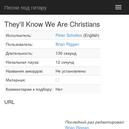
Песни под гитару
Toggl
navig
They'll Know We Are Christians
Исполнитель:
Peter Scholtes
(English)
Пользователь:
Brian Riggan
Длительность:
130 секунд
Начальная пауза:
12 секунд
Названия аккордов:
Не установлено
Матерная:
Комментарии к подбору:
Нет
URL
Последний раз редактировал:
Brian Riggan
,