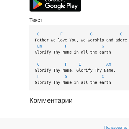
Текст
C
F
G
C
Father we love You, we worship and adore
Em
F
G
Glorify Thy Name in all the earth
C
F
E
Am
Glorify Thy Name, Glorify Thy Name,
F
G
C
Glorify Thy Name in all the earth
Комментарии
Пользовател