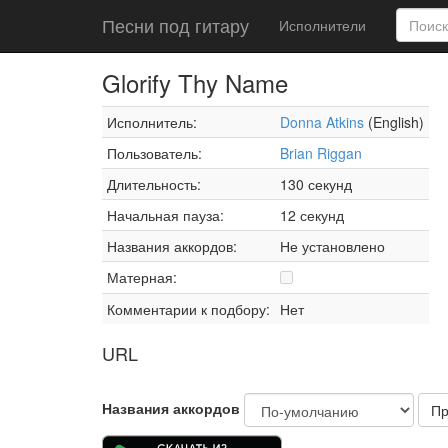
Песни под гитару
Исполнители
Glorify Thy Name
Исполнитель:
Donna Atkins
(English)
Пользователь:
Brian Riggan
Длительность:
130 секунд
Начальная пауза:
12 секунд
Названия аккордов:
Не установлено
Матерная:
Комментарии к подбору:
Нет
URL
Названия аккордов
Пр