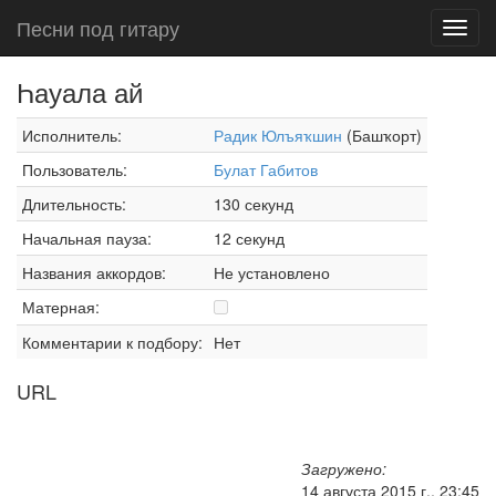
Песни под гитару
Toggl
navig
Һауала ай
Исполнитель:
Радик Юлъяҡшин
(Башҡорт)
Пользователь:
Булат Габитов
Длительность:
130 секунд
Начальная пауза:
12 секунд
Названия аккордов:
Не установлено
Матерная:
Комментарии к подбору:
Нет
URL
Загружено:
14 августа 2015 г., 23:45