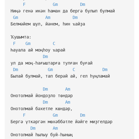
F
Gm
Dm
Ниңә генә икән һаман да бергә булып булмай
Gm
Am
Dm
Белмәйем шул, йәнем, һин ҡайҙа
Ҡушымта:
F
Gm
C
Һауала ай моңһоу ҡарай
Dm
ул да моң-һағыштарға тулған буғай
Dm
Gm
C
Dm
Былай булмай, тап берәй ай, гел һуңламай
Dm
Am
Онотолмай йондоҙло төндәр
Dm
Am
Онотолмай бәхетле көндәр,
F
Gm
Dm
Бергә үткәргән мөхәббәтле йәйге миҙгелдәр
Dm
Am
Онотолмай һылыу буй-һының