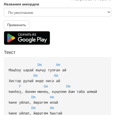
Названия аккордов
Применить
Текст
Dm
Am
Моңһоу ҡарай яңғыҙ тулған ай
Dm
Am
Хистәр дулай инде нисә ай
F
Gm
Dm
Һинһеҙ, йәнем минең, күңелем йәм таба алмай
Dm
Am
Һине уйлап, йөрәгем илай
Dm
Am
Һине уйлап, йөрәгем һыҡтай