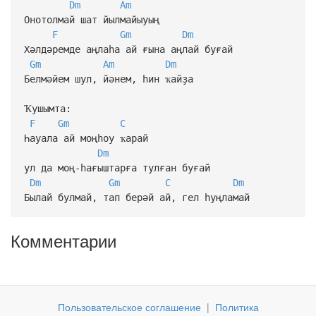
Dm
Am
Онотолмай шат йылмайыуың
F
Gm
Dm
Хәлдәремде аңлаһа ай ғына аңлай буғай
Gm
Am
Dm
Белмәйем шул, йәнем, һин ҡайҙа
Ҡушымта:
F
Gm
C
Һауала ай моңһоу ҡарай
Dm
ул да моң-һағыштарға тулған буғай
Dm
Gm
C
Dm
Былай булмай, тап берәй ай, гел һуңламай
Комментарии
Пользовательское соглашение
|
Политика