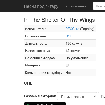
Песни под гитару
Исполнители
In The Shelter Of Thy Wings
Исполнитель:
PFCC 18
(Tagalog)
Пользователь:
Rei
Длительность:
130 секунд
Начальная пауза:
12 секунд
Названия аккордов:
По-умолчанию
Матерная:
Комментарии к подбору:
Нет
URL
Названия аккордов
Пр