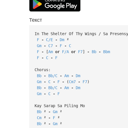
Текст
In The Shelter Of Thy Wings / Sa Presens
F
-
C/E
-
Dm
²
Gm
-
C7
-
F
-
C
F
-
[
Am
or
F/A
or
F7
]
-
Bb
-
Bbm
F
-
C
-
F
Chorus:
Bb
-
Bb/C
-
Am
-
Dm
Gm
-
C
-
F
-
(
Cm7
-
F7
)
Bb
-
Bb/C
-
Am
-
Dm
Gm
-
C
-
F
Kay Sarap Sa Piling Mo
Bb
²
-
Gm
²
Cm
²
-
F
²
Bb
²
-
Gm
²