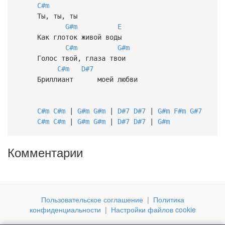
C#m
Ты, ты, ты
G#m
E
Как глоток живой воды
C#m
G#m
Голос твой, глаза твои
C#m
D#7
Бриллиант моей любви
C#m
C#m
|
G#m
G#m
|
D#7
D#7
|
G#m
F#m
G#7
C#m
C#m
|
G#m
G#m
|
D#7
D#7
|
G#m
Комментарии
Пользовательское соглашение
|
Политика
конфиденциальности
|
Настройки файлов cookie