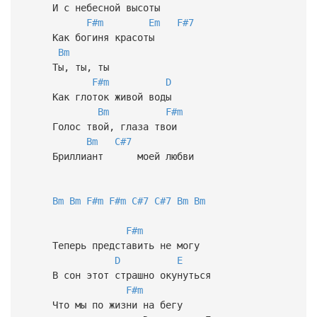
И с небесной высоты
F#m
Em
F#7
Как богиня красоты
Bm
Ты, ты, ты
F#m
D
Как глоток живой воды
Bm
F#m
Голос твой, глаза твои
Bm
C#7
Бриллиант моей любви
Bm
Bm
F#m
F#m
C#7
C#7
Bm
Bm
F#m
Теперь представить не могу
D
E
В сон этот страшно окунуться
F#m
Что мы по жизни на бегу