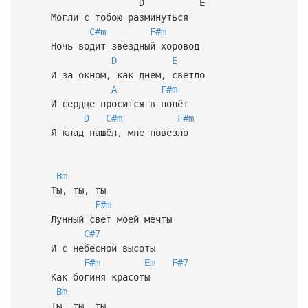
D E
Могли с тобою разминуться
C#m
F#m
Ночь водит звёздный хоровод
D
E
И за окном, как днём, светло
A
F#m
И сердце просится в полёт
D
C#m
F#m
Я клад нашёл, мне повезло
Bm
Ты, ты, ты
F#m
Лунный свет моей мечты
C#7
И с небесной высоты
F#m
Em
F#7
Как богиня красоты
Bm
Ты, ты, ты