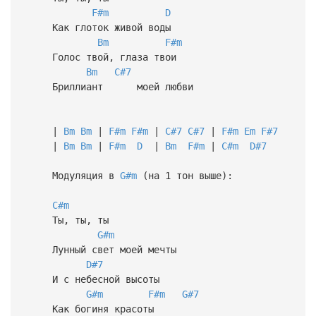
F#m
D
Как глоток живой воды
Bm
F#m
Голос твой, глаза твои
Bm
C#7
Бриллиант моей любви
|
Bm
Bm
|
F#m
F#m
|
C#7
C#7
|
F#m
Em
F#7
|
Bm
Bm
|
F#m
D
|
Bm
F#m
|
C#m
D#7
Модуляция в
G#m
(на 1 тон выше):
C#m
Ты, ты, ты
G#m
Лунный свет моей мечты
D#7
И с небесной высоты
G#m
F#m
G#7
Как богиня красоты