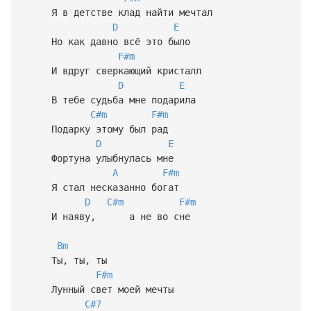
Я в детстве клад найти мечтал
D
E
Но как давно всё это было
F#m
И вдруг сверкающий кристалл
D
E
В тебе судьба мне подарила
C#m
F#m
Подарку этому был рад
D
E
Фортуна улыбнулась мне
A
F#m
Я стал несказанно богат
D
C#m
F#m
И наяву, а не во сне
Bm
Ты, ты, ты
F#m
Лунный свет моей мечты
C#7