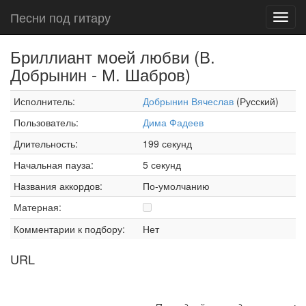
Песни под гитару
Toggl
navig
Бриллиант моей любви (В.
Добрынин - М. Шабров)
Исполнитель:
Добрынин Вячеслав
(Русский)
Пользователь:
Дима Фадеев
Длительность:
199 секунд
Начальная пауза:
5 секунд
Названия аккордов:
По-умолчанию
Матерная:
Комментарии к подбору:
Нет
URL