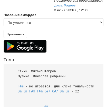
Последний раз редактировал:
Дима Фадеев
,
3 июня 2026 г., 12:38
Названия аккордов
Применить
Текст
Стихи: Михаил Шабров
Музыка: Вячеслав Добрынин
F#m
- не играется, для ключа тональности
Bm
Bm
F#m
F#m
C#7
C#7
Bm
Bm
} x2
F#m