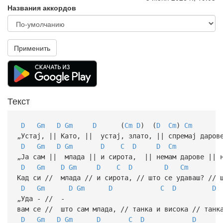
Названия аккордов
Применить
Текст
D
Gm
D
Gm
D
(
Cm
D
) (
D
Cm
)
Cm
„Устај, || Като, || устај, злато, || спремај дарове
D
Gm
D
Gm
D
C
D
D
Cm
„Ја сам || млада || и сирота, || немам дарове || н
D
Gm
D
Gm
D
C
D
D
Cm
Кад си // млада // и сирота, // што се удаваш? // ш
D
Gm
D
Gm
D
C
D
D
„Уда - // -
вам се // што сам млада, // танка и висока // танк
D
Gm
D
Gm
D
C
D
D