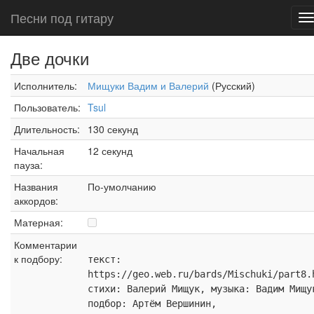
Песни под гитару
T
n
Две дочки
Исполнитель:
Мищуки Вадим и Валерий
(Русский)
Пользователь:
Tsul
Длительность:
130 секунд
Начальная
12 секунд
пауза:
Названия
По-умолчанию
аккордов:
Матерная:
Комментарии
к подбору:
текст:
https://geo.web.ru/bards/Mischuki/part8.
стихи: Валерий Мищук, музыка: Вадим Мищу
подбор: Артём Вершинин,