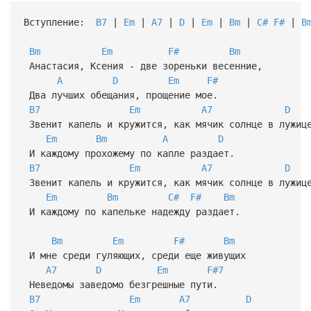
Вступление:
B7
|
Em
|
A7
|
D
|
Em
|
Bm
|
C#
F#
|
B
Bm
Em
F#
Bm
Анастасия, Ксения - две зореньки весенние,
A
D
Em
F#
Два лучших обещания, прощение мое.
B7
Em
A7
D
Звенит капель и кружится, как мячик солнце в лужиц
Em
Bm
A
D
И каждому прохожему по капле раздает.
B7
Em
A7
D
Звенит капель и кружится, как мячик солнце в лужиц
Em
Bm
C#
F#
Bm
И каждому по капельке надежду раздает.
Bm
Em
F#
Bm
И мне среди гуляющих, среди еще живущих
A7
D
Em
F#7
Неведомы заведомо безгрешные пути.
B7
Em
A7
D