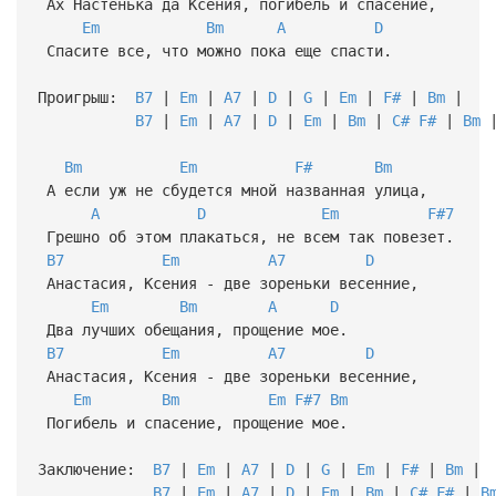
Ах Настенька да Ксения, погибель и спасение,
Em
Bm
A
D
Спасите все, что можно пока еще спасти.
Проигрыш:
B7
|
Em
|
A7
|
D
|
G
|
Em
|
F#
|
Bm
|
B7
|
Em
|
A7
|
D
|
Em
|
Bm
|
C#
F#
|
Bm
Bm
Em
F#
Bm
А если уж не сбудется мной названная улица,
A
D
Em
F#7
Грешно об этом плакаться, не всем так повезет.
B7
Em
A7
D
Анастасия, Ксения - две зореньки весенние,
Em
Bm
A
D
Два лучших обещания, прощение мое.
B7
Em
A7
D
Анастасия, Ксения - две зореньки весенние,
Em
Bm
Em
F#7
Bm
Погибель и спасение, прощение мое.
Заключение:
B7
|
Em
|
A7
|
D
|
G
|
Em
|
F#
|
Bm
|
B7
|
Em
|
A7
|
D
|
Em
|
Bm
|
C#
F#
|
B