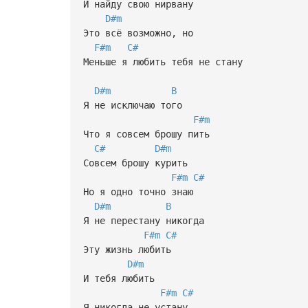
И найду свою нирвану
D#m
Это всё возможно, но
F#m
C#
Меньше я любить тебя не стану
D#m
B
Я не исключаю того
F#m
Что я совсем брошу пить
C#
D#m
Совсем брошу курить
F#m
C#
Но я одно точно знаю
D#m
B
Я не перестану никогда
F#m
C#
Эту жизнь любить
D#m
И тебя любить
F#m
C#
Я никогда не устану