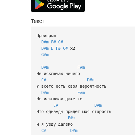
Текст
Проигрыш:
D#m
F#
C#
D#m
B
F#
C#
x2
G#m
D#m
F#m
Не исключаю ничего
C#
D#m
У всего есть своя вероятность
D#m
F#m
Не исключаю даже то
C#
D#m
Что однажды придет моя старость
F#m
И я уеду далеко
C#
D#m