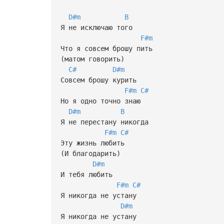
D#m
B
Я не исключаю того
F#m
Что я совсем брошу пить
(матом говорить)
C#
D#m
Совсем брошу курить
F#m
C#
Но я одно точно знаю
D#m
B
Я не перестану никогда
F#m
C#
Эту жизнь любить
(И благодарить)
D#m
И тебя любить
F#m
C#
Я никогда не устану
D#m
Я никогда не устану