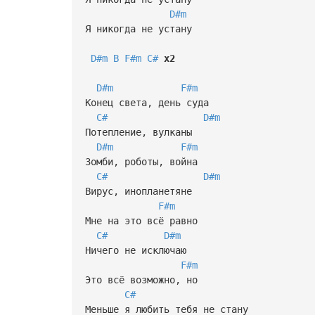
D#m
Я никогда не устану
D#m
B
F#m
C#
x2
D#m
F#m
Конец света, день суда
C#
D#m
Потепление, вулканы
D#m
F#m
Зомби, роботы, война
C#
D#m
Вирус, инопланетяне
F#m
Мне на это всё равно
C#
D#m
Ничего не исключаю
F#m
Это всё возможно, но
C#
Меньше я любить тебя не стану