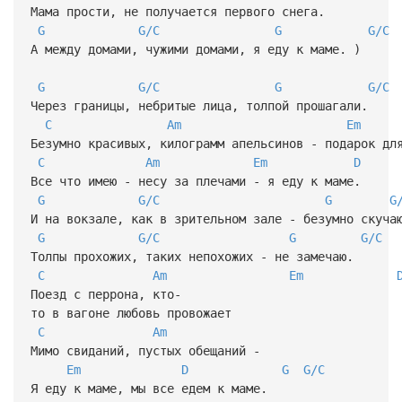
Мама прости, не получается первого снега.
G
G/C
G
G/C
А между домами, чужими домами, я еду к маме. )
G
G/C
G
G/C
Через границы, небритые лица, толпой прошагали.
C
Am
Em
Безумно красивых, килограмм апельсинов - подарок дл
C
Am
Em
D
Все что имею - несу за плечами - я еду к маме.
G
G/C
G
G
И на вокзале, как в зрительном зале - безумно скуча
G
G/C
G
G/C
Толпы прохожих, таких непохожих - не замечаю.
C
Am
Em
Поезд с перрона, кто-
то в вагоне любовь провожает
C
Am
Мимо свиданий, пустых обещаний -
Em
D
G
G/C
Я еду к маме, мы все едем к маме.