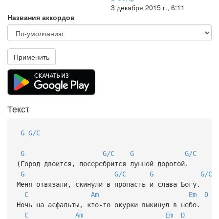
3 декабря 2015 г., 6:11
Названия аккордов
Применить
Текст
G
G/C
G
G/C
G
G/C
(Город двоится, посеребрится лунной дорогой.
G
G/C
G
G/C
Меня отвязали, скинули в пропасть и слава Богу.
C
Am
Em
D
Ночь на асфальты, кто-то окурки выкинул в небо.
C
Am
Em
D