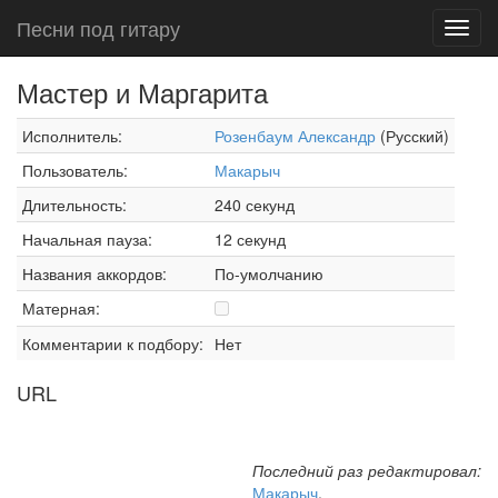
Песни под гитару
Toggl
navig
Мастер и Маргарита
Исполнитель:
Розенбаум Александр
(Русский)
Пользователь:
Макарыч
Длительность:
240 секунд
Начальная пауза:
12 секунд
Названия аккордов:
По-умолчанию
Матерная:
Комментарии к подбору:
Нет
URL
Последний раз редактировал:
Макарыч
,