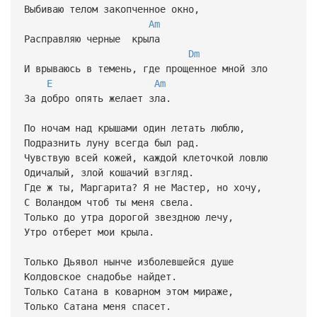
Выбиваю телом закопченное окно,
Am
Расправляю черные крыла
Dm
И врываюсь в темень, где прощенное мной зло
E
Am
За добро опять желает зла.
По ночам над крышами один летать люблю,
Подразнить луну всегда был рад.
Чувствую всей кожей, каждой клеточкой ловлю
Одичалый, злой кошачий взгляд.
Где ж ты, Маргарита? Я не Мастер, но хочу,
С Воландом чтоб ты меня свела.
Только до утра дорогой звездною лечу,
Утро отберет мои крыла.
Только Дьявол нынче изболевшейся душе
Колдовское снадобье найдет.
Только Сатана в коварном этом мираже,
Только Сатана меня спасет.