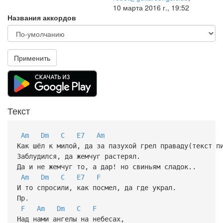
10 марта 2016 г., 19:52
Названия аккордов
Применить
Текст
Am
Dm
C
E7
Am
Как шёл к милой, да за пазухой грел праваду(текст п
Заблудился, да жемчуг растерял.
Да и не жемчуг то, а дар! но свиньям сладок..
Am
Dm
C
E7
F
И то спросили, как посмел, да где украл.
Пр.
F
Am
Dm
C
F
Над нами ангелы на небесах,