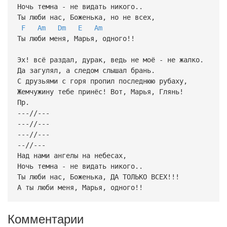
Ночь темна - не видать никого..
Ты люби нас, Боженька, но не всех,
F
Am
Dm
E
Am
Ты люби меня, Марья, одного!!
Эх! всё раздал, дурак, ведь не моё - не жалко.
Да загулял, а следом слышал брань.
С друзьями с горя пропил последнюю рубаху,
Жемчужину тебе принёс! Вот, Марья, Глянь!
Пр.
---//---
---//---
---//---
--//---
Над нами ангелы на небесах,
Ночь темна - не видать никого..
Ты люби нас, Боженька, ДА ТОЛЬКО ВСЕХ!!!
А ты люби меня, Марья, одного!!
Комментарии