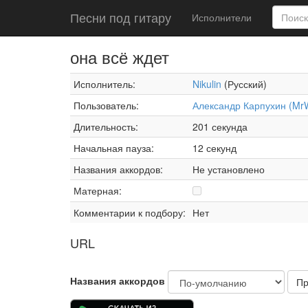
Песни под гитару
Исполнители
она всё ждет
Исполнитель:
Nikulin
(Русский)
Пользователь:
Александр Карпухин (MrW
Длительность:
201 секунда
Начальная пауза:
12 секунд
Названия аккордов:
Не установлено
Матерная:
Комментарии к подбору:
Нет
URL
Названия аккордов
Пр