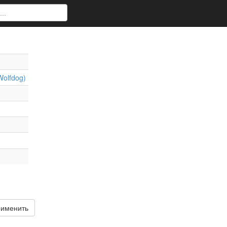
olfdog)
именить