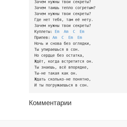
Зачем нужны твои секреты?
Зачем таишь тепло согретым?
Зачем нужны твои секреты?
Где нет тебя, там её нету.
Зачем нужны твои секреты?
Куплеты:
Em
Am
C
Em
Припев:
Am
C
Em
Em
Ночь и снова без оглядки,
Ты упираешься в сон.
Но сердце без остатка,
Ждёт, когда встретится он.
Ты знаешь, всё впорядке,
Ты-не такая как он.
Ждать сколько-не понятно,
И ты погружаешься в сон.
Комментарии