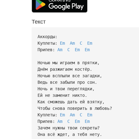
Текст
Аккорды:
Куплеты:
Em
Am
C
Em
Припев:
Am
C
Em
Em
Ночью мы играем в прятки,
Днём разжигаем костёр.
Ночью всплыли все загадки,
Ведь все забыли про сон.
Ночь и твои переглядки,
Ей не заменит никто.
Как сможешь дать ей взятку,
Чтобы снова поверить в любовь?
Куплеты:
Em
Am
C
Em
Припев:
Am
C
Em
Em
Зачем нужны твои секреты?
Она всё ждет, а тебя нету.