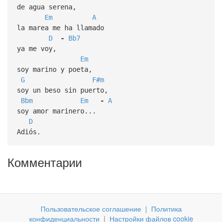
de agua serena,
Em
A
la marea me ha llamado
D
-
Bb7
ya me voy,
Em
soy marino y poeta,
G
F#m
soy un beso sin puerto,
Bbm
Em
-
A
soy amor marinero...
D
Adiós.
Комментарии
Пользовательское соглашение
|
Политика
конфиденциальности
|
Настройки файлов cookie