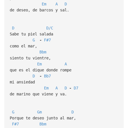
Em
A
D
de deseo, de barcos y sal.
D
D/C
Sabe tu piel salada
G
-
F#7
como el mar,
Bbm
siento tu vientre,
Em
A
que es el dique donde rompe
D
-
Bb7
mi ansiedad
Em
A
D
-
D7
de marino que viene y va.
G
Gm
D
Porque te deseo junto al mar,
F#7
Bbm