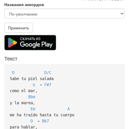
Названия аккордов
Применить
Текст
D
D/C
Sabe tu piel salada
G
-
F#7
como el mar,
Bbm
y la marea,
Em
A
me ha traído hasta tu cuerpo
D
-
Bb7
para hablar,