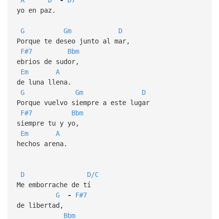
yo en paz.
G
Gm
D
Porque te deseo junto al mar,
F#7
Bbm
ebrios de sudor,
Em
A
de luna llena.
G
Gm
D
Porque vuelvo siempre a este lugar
F#7
Bbm
siempre tu y yo,
Em
A
hechos arena.
D
D/C
Me emborrache de tí
G
-
F#7
de libertad,
Bbm