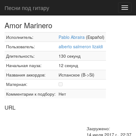
Песни под гитару
Toggl
navig
Amor Marinero
Исполнитель:
Pablo Abraira
(Español)
Пользователь:
alberto salmeron lizaldi
Длительность:
130 секунд
Начальная пауза:
12 секунд
Названия аккордов:
Испанское (B->Si)
Матерная:
Комментарии к подбору:
Нет
URL
Загружено:
14 июля 2017 г., 22:37