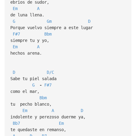
ebrios de sudor,
Em
A
de luna llena.
G
Gm
D
Porque vuelvo siempre a este lugar
F#7
Bbm
siempre tu y yo,
Em
A
hechos arena.
D
D/C
Sabe tu piel salada
G
-
F#7
como el mar,
Bbm
tu pecho blanco,
Em
A
D
indolente y perezoso duerme ya,
Bb7
Em
te quedaste en remanso,
A
D
-
D7