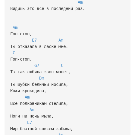
Am
Видишь это все в последний раз.
Am
Гоп-стоп,
E7
Am
Ты отказала в ласке мне.
C
Гоп-стоп,
G7
C
Ты так любила звон монет,
Dm
Ты шубки беличьи носила,
Кожи крокодила,
Am
Все полковникам стелила,
Am
Ноги на ночь мыла,
E7
Мир блатной совсем забыла,
Am