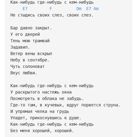
Как-нибудь где-нибудь с кем-нибудь
E7
F
Dm
E7
Am
Не стыдись своих слез, своих слез.
Бар давно закрыт.
У его дверей
Тень мою трамвай
Задавил.
Ветер вены вскрыл
Небу в сентябре.
Чуть солоноват
Вкус любви.
Как-нибудь где-нибудь с кем-нибудь
У раскрытого настежь окна
Посмотреть в облака не забудь.
Где-то там, в кучевых, вдруг порвется струна.
И упрямая челка на грудь
Упадет, прикоснувшись к душе.
Как-нибудь где-нибудь с кем-нибудь
Без меня хорошей, хорошей.