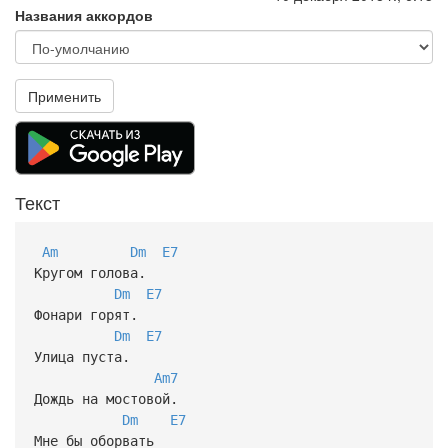
Названия аккордов
Применить
Текст
Am
Dm
E7
Кругом голова.
Dm
E7
Фонари горят.
Dm
E7
Улица пуста.
Am7
Дождь на мостовой.
Dm
E7
Мне бы оборвать