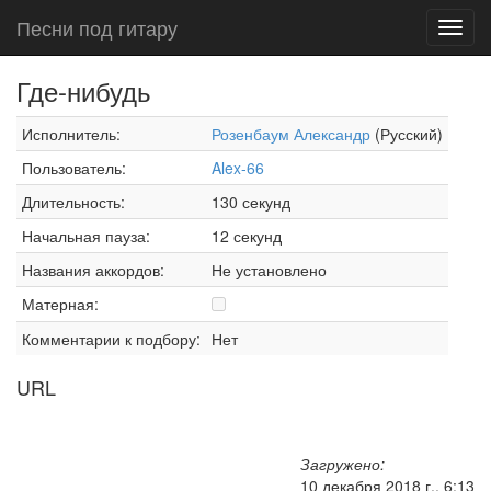
Песни под гитару
Toggl
navig
Где-нибудь
Исполнитель:
Розенбаум Александр
(Русский)
Пользователь:
Alex-66
Длительность:
130 секунд
Начальная пауза:
12 секунд
Названия аккордов:
Не установлено
Матерная:
Комментарии к подбору:
Нет
URL
Загружено:
10 декабря 2018 г., 6:13