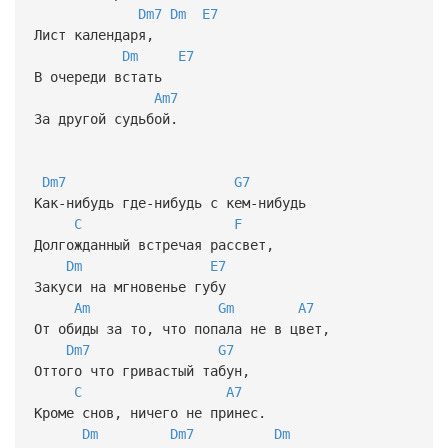
Dm7
Dm
E7
Лист календаря,
Dm
E7
В очереди встать
Am7
За другой судьбой.
Dm7
G7
Как-нибудь где-нибудь с кем-нибудь
C
F
Долгожданный встречая рассвет,
Dm
E7
Закуси на мгновенье губу
Am
Gm
A7
От обиды за то, что попала не в цвет,
Dm7
G7
Оттого что гривастый табун,
C
A7
Кроме снов, ничего не принес.
Dm
Dm7
Dm