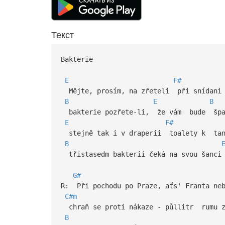
Текст
Bakterie
E
F#
Mějte, prosím, na zřeteli při snídani 
B
E
B
bakterie pozřete-li, že vám bude špa
E
F#
stejně tak i v draperii toalety k tan
B
třistasedm bakterií čeká na svou šanc
G#
R: Při pochodu po Praze, aťs' Franta neb
C#m
chraň se proti nákaze - půllitr rumu z
B