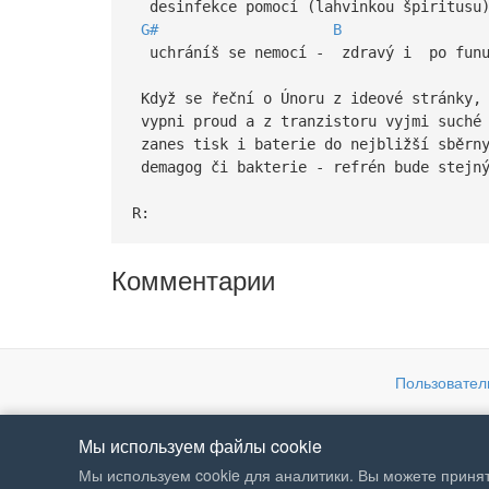
desinfekce pomocí (lahvinkou špiritusu
G#
B
uchráníš se nemocí - zdravý i po fu
Když se řeční o Únoru z ideové stránky,
vypni proud a z tranzistoru vyjmi suché 
zanes tisk i baterie do nejbližší sběrn
demagog či bakterie - refrén bude stej
R:
Комментарии
Пользовател
Мы используем файлы cookie
Мы используем cookie для аналитики. Вы можете принят