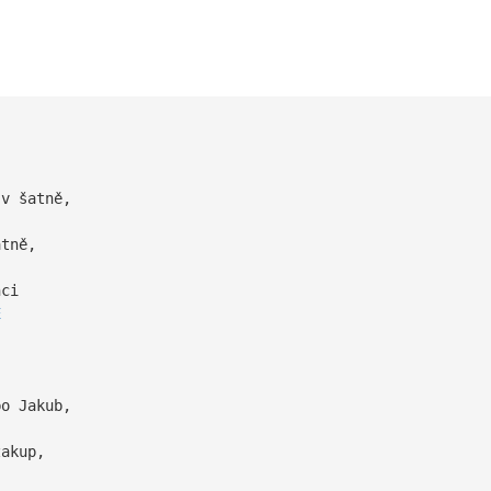
v šatně,
tně,
ci
E
i
o Jakub,
akup,