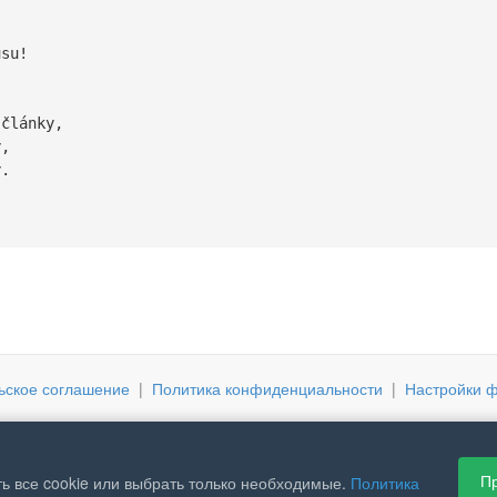
)
nusu!
články,
y,
ný.
ьское соглашение
|
Политика конфиденциальности
|
Настройки ф
Пр
ь все cookie или выбрать только необходимые.
Политика