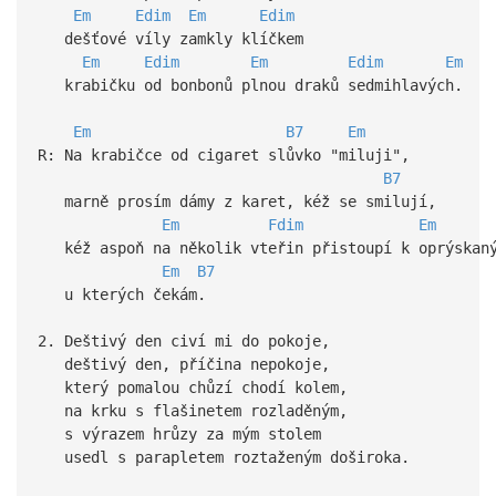
Em
Edim
Em
Edim
dešťové víly zamkly klíčkem
Em
Edim
Em
Edim
Em
krabičku od bonbonů plnou draků sedmihlavých.
Em
B7
Em
R: Na krabičce od cigaret slůvko "miluji",
B7
marně prosím dámy z karet, kéž se smilují,
Em
Fdim
Em
kéž aspoň na několik vteřin přistoupí k oprýskaný
Em
B7
u kterých čekám.
2. Deštivý den civí mi do pokoje,
deštivý den, příčina nepokoje,
který pomalou chůzí chodí kolem,
na krku s flašinetem rozladěným,
s výrazem hrůzy za mým stolem
usedl s parapletem roztaženým doširoka.