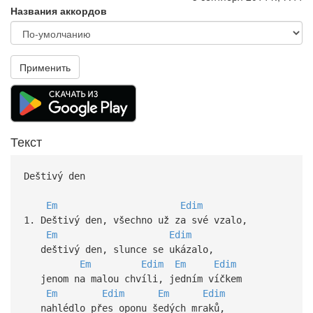
Названия аккордов
Применить
Текст
Deštivý den
Em
Edim
1. Deštivý den, všechno už za své vzalo,
Em
Edim
deštivý den, slunce se ukázalo,
Em
Edim
Em
Edim
jenom na malou chvíli, jedním víčkem
Em
Edim
Em
Edim
nahlédlo přes oponu šedých mraků,