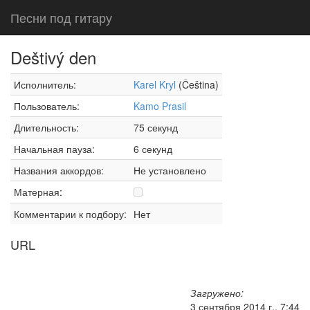
Песни под гитару
Deštivý den
Исполнитель:
Karel Kryl
(Čeština)
Пользователь:
Kamo Prasil
Длительность:
75 секунд
Начальная пауза:
6 секунд
Названия аккордов:
Не установлено
Матерная:
Комментарии к подбору:
Нет
URL
Загружено:
3 сентября 2014 г., 7:44