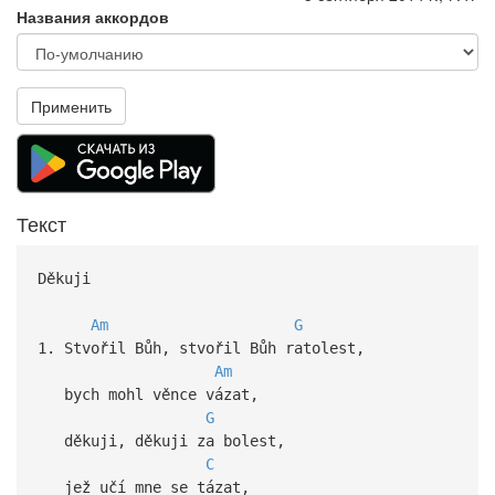
Названия аккордов
Применить
Текст
Děkuji
Am
G
1. Stvořil Bůh, stvořil Bůh ratolest,
Am
bych mohl věnce vázat,
G
děkuji, děkuji za bolest,
C
jež učí mne se tázat,