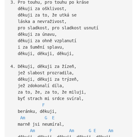
3. Pro touhu, pro touhu po kráse
děkuji za ošklivost,
děkuji za to, že utká se
láska a nevraživost,
pro sladkost, pro sladkost usnutí
děkuji za únavu,
děkuji za ohně vzplanutí
i za šumění splavu,
děkuji, děkuji, děkuji,
4. Děkuji, děkuji za žízeň,
jež slabost prozradila,
děkuji, děkuji za trýzeň,
jež zdokonalí díla,
za to, že, za to, že miluji,
byť strach mi srdce svíral,
F
beránku, děkuji,
Am
G
E
marně jsi neumíral,
Am
F
Am
G
E
Am
děkuji, děkuji, děkuji, děkuji, děkuji...