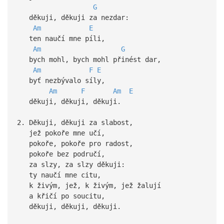
G
děkuji, děkuji za nezdar:
Am
E
ten naučí mne píli,
Am
G
bych mohl, bych mohl přinést dar,
Am
F
E
byť nezbývalo síly,
Am
F
Am
E
děkuji, děkuji, děkuji.
2. Děkuji, děkuji za slabost,
jež pokoře mne učí,
pokoře, pokoře pro radost,
pokoře bez područí,
za slzy, za slzy děkuji:
ty naučí mne citu,
k živým, jež, k živým, jež žalují
a křičí po soucitu,
děkuji, děkuji, děkuji.