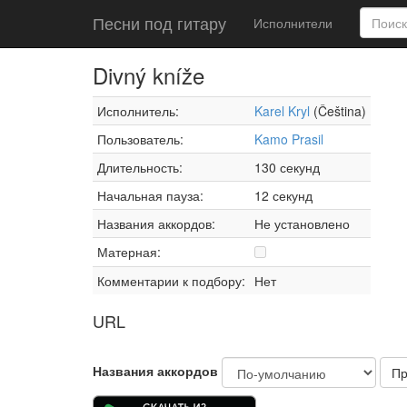
Песни под гитару
Исполнители
Divný kníže
Исполнитель:
Karel Kryl
(Čeština)
Пользователь:
Kamo Prasil
Длительность:
130 секунд
Начальная пауза:
12 секунд
Названия аккордов:
Не установлено
Матерная:
Комментарии к подбору:
Нет
URL
Названия аккордов
Пр