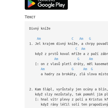
Текст
Divný kníže
Am
C
Am
G
1. Jel krajem divný kníže, a chrpy povad
C
Am
když z prstů koval mříže a z paží zábr
Am
G
Am
[: on z vlasů pletl dráty, měl kasemat
Am
G
Am
G
a hadry za brokáty, zlá slova místo 
2. Kam šlápl, vyrůstaly jen ocúny a blín
když slzy nezůstaly, tak pomohl jim pl
[: hnal vítr plevy z polí a Kristus kř
když rány léčil solí ten prapodivný 