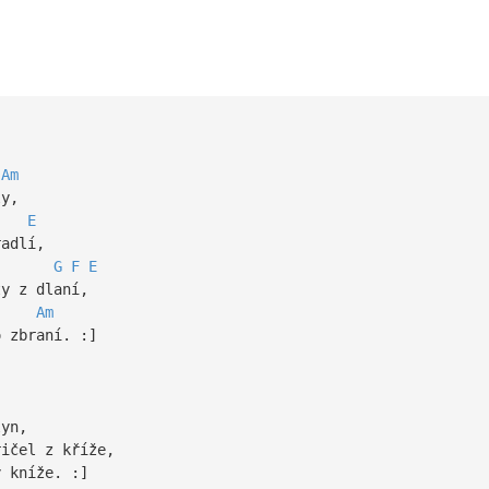
Am
ly,
E
adlí,
G
F
E
y z dlaní,
Am
zbraní. :]
,
yn,
ičel z kříže,
kníže. :]