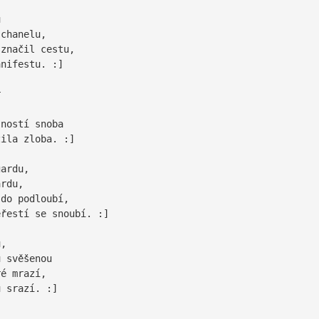
ů
chanelu,
značil cestu,
ifestu. :]
r
ností snoba
la zloba. :]
gardu,
rdu,
do podloubí,
estí se snoubí. :]
u,
 svěšenou
é mrazí,
srazí. :]