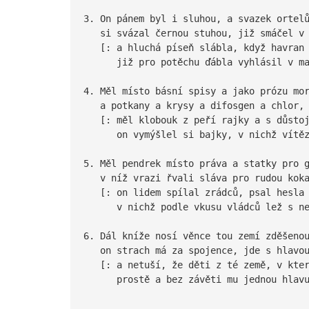
3. On pánem byl i sluhou, a svazek ortel
si svázal černou stuhou, již smáčel v 
[: a hluchá píseň slábla, když havran 
již pro potěchu ďábla vyhlásil v man
4. Měl místo básní spisy a jako prózu mo
a potkany a krysy a difosgen a chlor,
[: měl klobouk z peří rajky a s důstoj
on vymýšlel si bajky, v nichž vítězi
5. Měl pendrek místo práva a statky pro 
v níž vrazi řvali sláva pro rudou koka
[: on lidem spílal zrádců, psal hesla 
v nichž podle vkusu vládců lež s neř
6. Dál kníže nosí věnce tou zemí zděšeno
on strach má za spojence, jde s hlavou
[: a netuší, že děti z té země, v kter
prostě a bez závěti mu jednou hlavu 