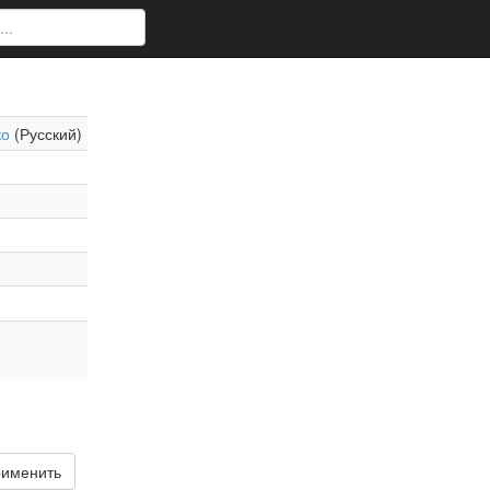
ко
(Русский)
именить