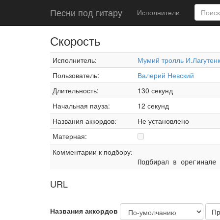
Песни под гитару
Исполнители
Скорость
Исполнитель:
Мумий тролль И.Лагутен
Пользователь:
Валерий Невский
Длительность:
130 секунд
Начальная пауза:
12 секунд
Названия аккордов:
Не установлено
Матерная:
Комментарии к подбору:
Подбирал в орегинале
URL
Названия аккордов
Пр