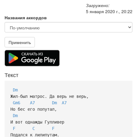
Загружено:
5 января 2020 г., 20:22
Названия аккордов
Применить
Текст
Dm
Жил-был матрос. Да верь не верь,
Gm6
A7
Dm
A7
Но бес его попутал,
Dm
И вот однажды Гулливер
F
C
F
Подался к лилипутам.