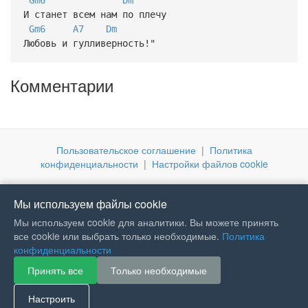
И станет всем нам по плечу
Gm6
A7
Dm
Любовь и гулливерность!"
Комментарии
Пользовательское соглашение
|
Политика
конфиденциальности
|
Настройки файлов cookie
Мы используем файлы cookie
Мы используем cookie для аналитики. Вы можете принять
все cookie или выбрать только необходимые.
Политика
конфиденциальности
Принять все
Только необходимые
If you like Guitar Songs, you
can buy me a coffee :)
Настроить