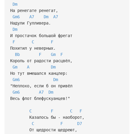
Dm
На ренегате ренегат,
Gm6
A7
Dm
A7
Надули Гулливера.
Dm
И простачок большой фрегат
F
C
F
Похитил у неверных.
Bb
F
Gm
F
Король от радости расцвёл,
Gm
A
Dm
Но тут вмешался канцлер:
Gm6
Dm
"Неплохо, если б он привёл
Gm6
A7
Dm
Весь флот блефускуанцев!"
C
F
C
F
Казалось бы - наоборот,
C
F
D7
От щедрости щедреют,