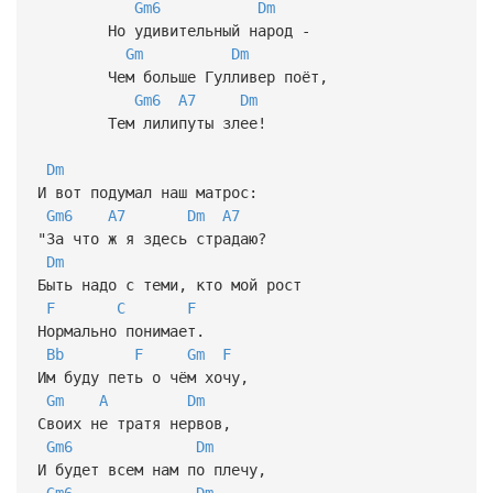
Gm6
Dm
Но удивительный народ -
Gm
Dm
Чем больше Гулливер поёт,
Gm6
A7
Dm
Тем лилипуты злее!
Dm
И вот подумал наш матрос:
Gm6
A7
Dm
A7
"За что ж я здесь страдаю?
Dm
Быть надо с теми, кто мой рост
F
C
F
Нормально понимает.
Bb
F
Gm
F
Им буду петь о чём хочу,
Gm
A
Dm
Своих не тратя нервов,
Gm6
Dm
И будет всем нам по плечу,
Gm6
Dm