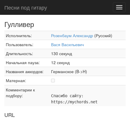
Песни под гитару
Toggl
navig
Гулливер
Исполнитель:
Розенбаум Александр
(Русский)
Пользователь:
Вася Васильевич
Длительность:
130 секунд
Начальная пауза:
12 секунд
Названия аккордов:
Германское (B->H)
Матерная:
Комментарии к
подбору:
Спасибо сайту:
https://mychords.net
URL