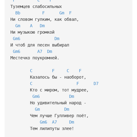
Туземцев слабосильных
Bb
F
Gm
F
Ни словом гулким, как обвал,
Gm
A
Dm
Ни музыкою громкой
Gm6
Dm
И чтоб для песен выбирал
Gm6
A7
Dm
Местечко поукромней.
C
F
C
F
Казалось бы - наоборот,
C
F
D7
Кто с миром, тот мудрее,
Gm6
Dm
Но удивительный народ -
Gm
Dm
Чем лучше Гулливер поёт,
Gm6
A7
Dm
Тем лилипуты злее!