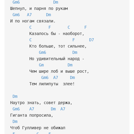
Gm6
Dm
Шепнул, и парня по рукам
Gm6
A7
Dm
И по ногам связали.
C
F
C
F
Казалось бы - наоборот,
C
F
D7
Кто больше, тот сильнее,
Gm6
Dm
Но удивительный народ -
Gm
Dm
Чем шире лоб и выше рост,
Gm6
A7
Dm
Тем лилипуты злее!
Dm
Наутро знать, совет держа,
Gm6
A7
Dm
A7
Гиганта попросила,
Dm
Чтоб Гулливер не обижал
F
C
F