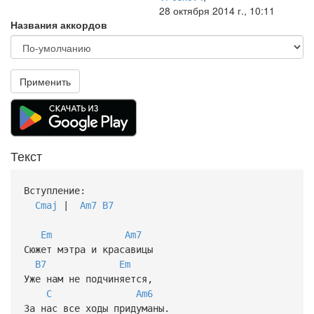
28 октября 2014 г., 10:11
Названия аккордов
Применить
Текст
Вступление:
Cmaj
|
Am7
B7
Em
Am7
Сюжет мэтра и красавицы
B7
Em
Уже нам не подчиняется,
C
Am6
За нас все ходы придуманы.