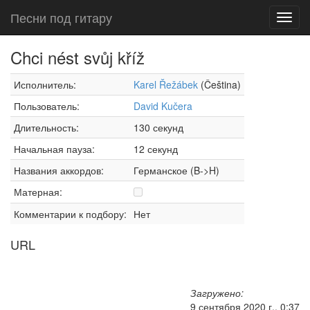
Песни под гитару
Toggl
navig
Chci nést svůj kříž
Исполнитель:
Karel Řežábek
(Čeština)
Пользователь:
David Kučera
Длительность:
130 секунд
Начальная пауза:
12 секунд
Названия аккордов:
Германское (B->H)
Матерная:
Комментарии к подбору:
Нет
URL
Загружено:
9 сентября 2020 г., 0:37