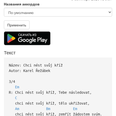
Названия аккордов
Применить
Текст
Název: Chci nést svůj kříž
Autor: Karel Řežábek
3/4
Em
R: Chci nést svůj kříž, Tebe následovat,
C
chci nést svůj kříž, tělo ukřižovat,
Am
Bm
Em
chci nést svůj kříž, zemřít žádostem svým.