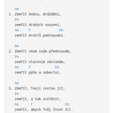
Am
1. Zemřít hněvu, dráždění,
Em
zemřít druhých souzení,
Am
F
Em
zemřít bratrů pomlouvání.
Am
2. Zemřít všem svým představám,
Em
zemřít vlastním zásluhám,
Am
F
Em
zemřít pýše a sobectví.
Am
3. Zemřít, Tvojí cestou jít,
Em
zemřít, a tak zvítězit,
Am
F
Em
zemřít, abych Tvůj život žil.