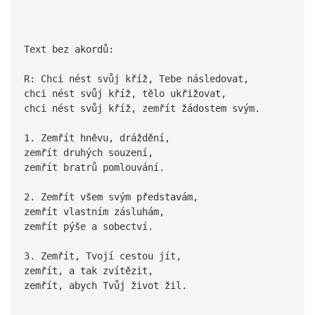
Text bez akordů:
R: Chci nést svůj kříž, Tebe následovat,
chci nést svůj kříž, tělo ukřižovat,
chci nést svůj kříž, zemřít žádostem svým.
1. Zemřít hněvu, dráždění,
zemřít druhých souzení,
zemřít bratrů pomlouvání.
2. Zemřít všem svým představám,
zemřít vlastním zásluhám,
zemřít pýše a sobectví.
3. Zemřít, Tvojí cestou jít,
zemřít, a tak zvítězit,
zemřít, abych Tvůj život žil.