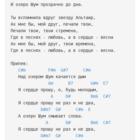
И озеро Шум прозрачно до дна.
Ты вспомнила вдруг звезду Альтаир,
Ах мне бы, мой друг, печали твои,
Печали твои, твои стремена,
Где в песнях - любовь, а в сердце - весна
Ах мне бы, мой друг, твои времена,
Где в песнях - любовь, а в сердце - весна.
Припев:
C#m
F#m
G#7
C#m
Над озером Шум качается дым
Am
B7
G#m
E7
Я сердце прошу, о, будь молодым,
A
D#
Bm6
C#7
Я сердце прошу не раз и не два,
D#m7
G#
C#m
E
А озеро Шум смывает слова.
A
D#
Bm6
C#7
Я сердце прошу не раз и не два,
D#m7
G#
C#m