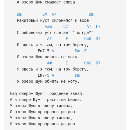
А озеро Шум смывает слова.
Dm
Gm
A7
Dm
Ракитовый куст склонился к воде,
A#m
C7
Am
F7
С рябиновых уст слетает "Ты где?"
A#
E
Cm6
D7
Я здесь и я там, на том берегу,
Em7-5
A
Dm
F
Я озера Шум понять не могу.
A#
E
Cm6
D7
Я здесь и я там, на том берегу,
Em7-5
A
Dm
Я озеро Шум обнять не могу.
Над озером Шум - рождение звезд,
А в озере Шум - распятье берез.
У озера Шум в плену тишина,
И озеро Шум прозрачно до дна.
У озера Шум в плену тишина,
И озеро Шум прозрачно до дна.