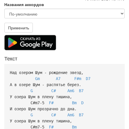
Названия аккордов
Применить
Текст
Над озером Шум - рождение звезд,
Gm
A7
F#m
D7
А в озере Шум - распятье берез.
G
C#
Am6
B7
У озера Шум в плену тишина,
C#m7-5
F#
Bm
D
И озеро Шум прозрачно до дна.
G
C#
Am6
B7
У озера Шум в плену тишина,
C#m7-5
F#
Bm