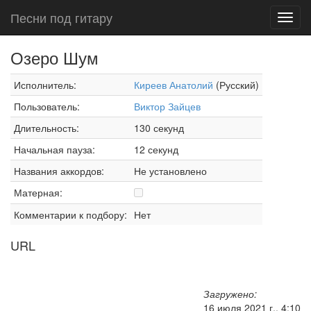
Песни под гитару
Toggl
navig
Озеро Шум
Исполнитель:
Киреев Анатолий
(Русский)
Пользователь:
Виктор Зайцев
Длительность:
130 секунд
Начальная пауза:
12 секунд
Названия аккордов:
Не установлено
Матерная:
Комментарии к подбору:
Нет
URL
Загружено:
16 июля 2021 г., 4:10