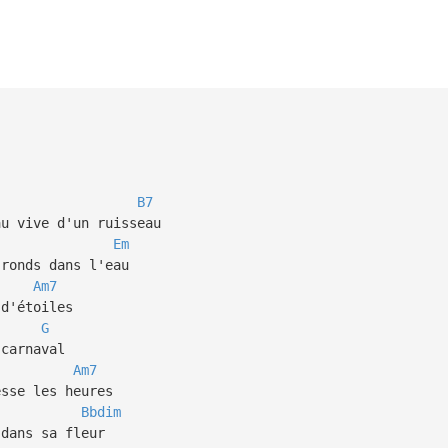
B7
au vive d'un ruisseau
Em
 ronds dans l'eau
Am7
 d'étoiles
G
 carnaval
Am7
esse les heures
Bbdim
 dans sa fleur