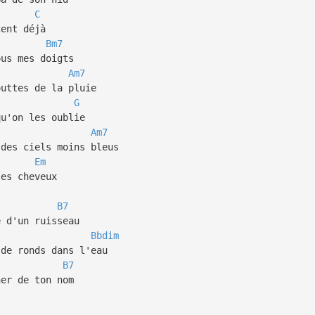
C
cent déjà
Bm7
ous mes doigts
Am7
outtes de la pluie
G
qu'on les oublie
Am7
 des ciels moins bleus
Em
tes cheveux
B7
e d'un ruisseau
Bbdim
 de ronds dans l'eau
B7
ner de ton nom