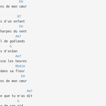
Em
ins de mon cœur
B7
ns d'un enfant
Em
 harpes du vent
Am7
ol de goélands
G
ns d'océan
Am7
esse les heures
Bbdim
 dans sa fleur
Em
ins de mon cœur
Am7
ce que tu m'as dit
G
ba de son nid