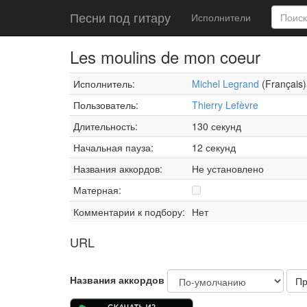
Песни под гитару
Исполнители
Les moulins de mon coeur
Исполнитель:
Michel Legrand
(Français)
Пользователь:
Thierry Lefèvre
Длительность:
130 секунд
Начальная пауза:
12 секунд
Названия аккордов:
Не установлено
Матерная:
Комментарии к подбору:
Нет
URL
Названия аккордов
Пр