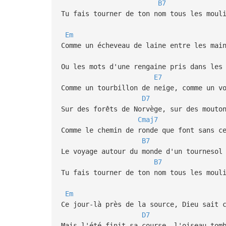
B7
Tu fais tourner de ton nom tous les moul
Em
Comme un écheveau de laine entre les mai
Ou les mots d'une rengaine pris dans les
E7
Comme un tourbillon de neige, comme un v
D7
Sur des forêts de Norvège, sur des mouto
Cmaj7
Comme le chemin de ronde que font sans c
B7
Le voyage autour du monde d'un tournesol
B7
Tu fais tourner de ton nom tous les moul
Em
Ce jour-là près de la source, Dieu sait 
D7
Mais l'été finit sa course, l'oiseau tom