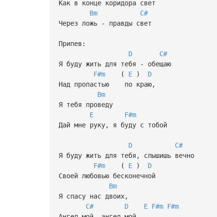
Как в конце коридора свет
Bm
C#
Через ложь - правды свет
Припев:
D
C#
Я буду жить для тебя - обещаю
F#m
(
E
)
D
Над пропастью по краю,
Bm
Я тебя проведу
E
F#m
Дай мне руку, я буду с тобой
D
C#
Я буду жить для тебя, слышишь вечно
F#m
(
E
)
D
Своей любовью бесконечной
Bm
Я спасу нас двоих,
C#
D
E
F#m
F#m
Ангел мой, ангел мой