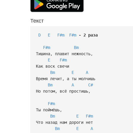
Текст
D
E
F#m
F#m
-
2
раза
F#m
Bm
Тишина, плавит нежность,
E
F#m
Как воск свечи
Bm
E
A
Время лечит, а ты молчишь
Bm
A
C#
Но потом, всё простишь,
F#m
Ты поймёшь,
Bm
E
F#m
Что назад нам дороги нет
Bm
E
A