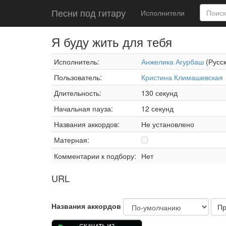
Песни под гитару
Исполнители
Я буду жить для тебя
Исполнитель:
Анжелика Агурбаш
(Русск
Пользователь:
Кристина Климашевская
Длительность:
130 секунд
Начальная пауза:
12 секунд
Названия аккордов:
Не установлено
Матерная:
Комментарии к подбору:
Нет
URL
Названия аккордов
Пр