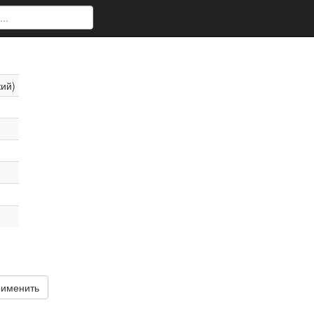
ий)
именить