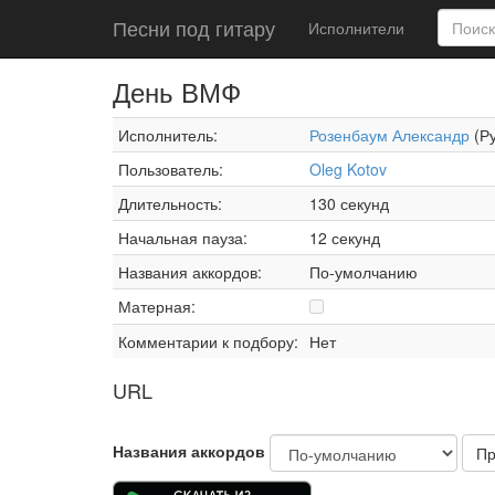
Песни под гитару
Исполнители
День ВМФ
Исполнитель:
Розенбаум Александр
(Ру
Пользователь:
Oleg Kotov
Длительность:
130 секунд
Начальная пауза:
12 секунд
Названия аккордов:
По-умолчанию
Матерная:
Комментарии к подбору:
Нет
URL
Названия аккордов
Пр