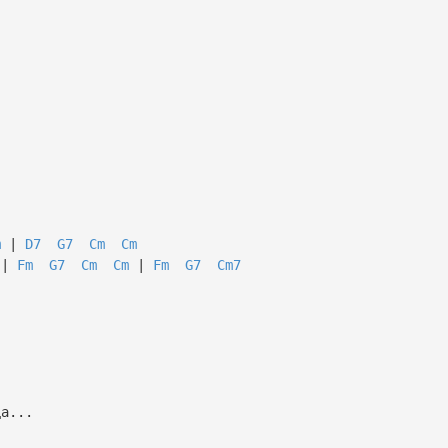
.
.
m
|
D7
G7
Cm
Cm
|
Fm
G7
Cm
Cm
|
Fm
G7
Cm7
!
да...