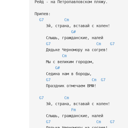
Рейд - на Петропавловском пляжу.
Припев:
G7
Cm
Эй, страна, вставай с колен!
G#
Слышь, гражданские, налей
G7
Cm
G7
Дядьке Черномору на согрев!
Cm
Мы с великим городом,
G#
Седина нам в бороды,
G7
Cm
G7
Праздник отмечаем ВМФ!
G7
Cm
Эй, страна, вставай с колен!
Fm
Слышь, гражданские, налей
G7
Cm
G7
Дядьке Черномору на согрев!