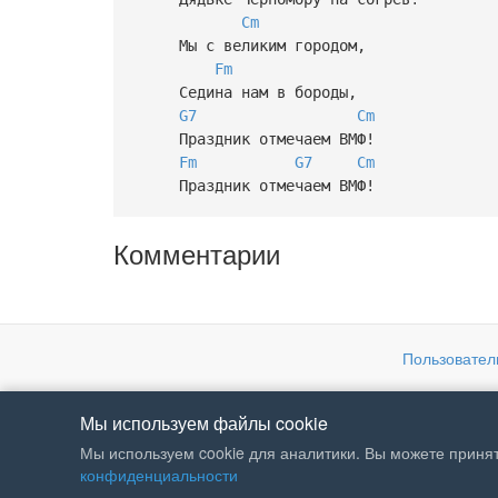
Cm
Мы с великим городом,
Fm
Седина нам в бороды,
G7
Cm
Праздник отмечаем ВМФ!
Fm
G7
Cm
Праздник отмечаем ВМФ!
Комментарии
Пользовател
Мы используем файлы cookie
Мы используем cookie для аналитики. Вы можете принят
конфиденциальности